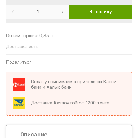
Картофель
Гайлардия
Торения
В корзину
Кориандр
Гвоздика
Цикламен
Кукуруза
Георгин
Цветы комнатные разное
Объем горшка: 0,35 л.
Лук
Гипсофила
Доставка:
есть
Микрозелень
Годеция
Поделиться
Морковь
Дельфиниум
Оплату принимаем в приложени Каспи
банк и Халык банк
Морковь драже
Диморфотека
Доставка Казпочтой от 1200 тенге
Морковь на ленте
Дурман
Мята
Душистый горошек
Огурцы
Иберис
Описание