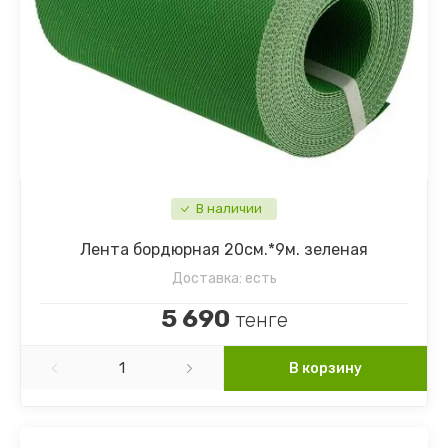
Примула
Рудбекия
Сальвия
Статица
Табак душистый
В наличии
Тысячелистник
Лента бордюрная 20см.*9м. зеленая
Доставка:
есть
Флокс
5 690
тенге
Хвойные
В корзину
Хризантема
Целозия