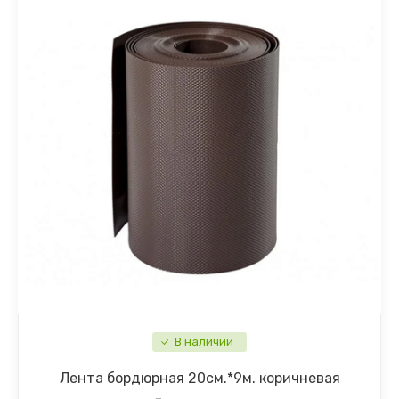
Цинния
Эустома
Эшшольция
Цветы однолетние разное
Цветы многолетние разное
В наличии
Лента бордюрная 20см.*9м. коричневая