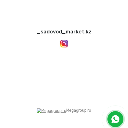
_sadovod_market.kz
Megagroup.ru