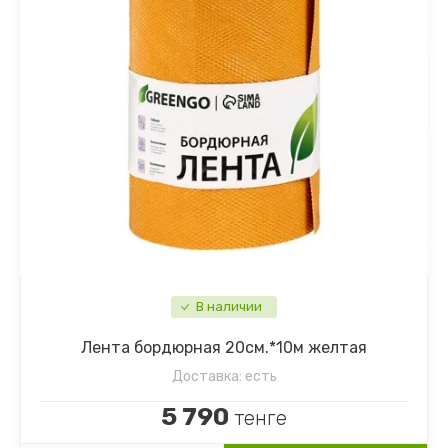
Патиссон
Ипомея
Перец
Календула
Перец острый
Капуста декоративная
Петрушка
Клеома
Редис
Колокольчик
Редька
Космея
В наличии
Репа
Кустарники
Лента бордюрная 20см.*10м желтая
Разное семена
Лаватера
Доставка:
есть
Рукола
Левкой
5 790
тенге