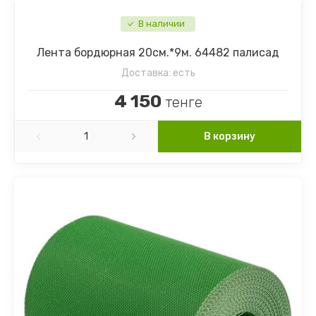
Шпинат
Настурция
В наличии
Щавель
Наперстянка
Лента бордюрная 20см.*9м. 64482 палисад
Доставка:
есть
Ягоды
Незабудка
4 150
тенге
Немезия
В корзину
Нивяник (Ромашка)
Обриета
Петуния
Подсолнечник декоративный
Портулак