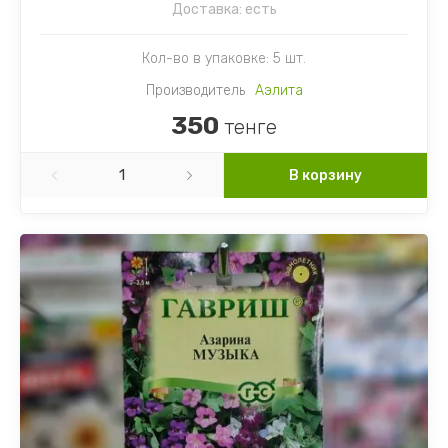
Доставка:
есть
Цинния
Кол-во в упаковке: 5 шт.
Эустома
Производитель
Аэлита
Эшшольция
350
тенге
Цветы однолетние разное
В корзину
Цветы многолетние разное