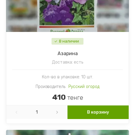
Шпинат
Настурция
Щавель
Наперстянка
Ягоды
Незабудка
В наличии
Немезия
Азарина
Доставка:
есть
Нивяник (Ромашка)
Кол-во в упаковке: 10 шт.
Обриета
Производитель
Русский огород
Петуния
410
тенге
Подсолнечник декоративный
В корзину
Портулак