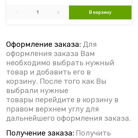
Цинния
В корзину
Эустома
Эшшольция
Оформление заказа:
Для
Цветы однолетние разное
оформления заказа Вам
необходимо выбрать нужный
Цветы многолетние разное
товар и добавить его в
корзину. После того как Вы
выбрали нужные
товары перейдите в корзину в
правом верхнем углу для
дальнейшего оформления заказа.
Получение заказа:
Получить