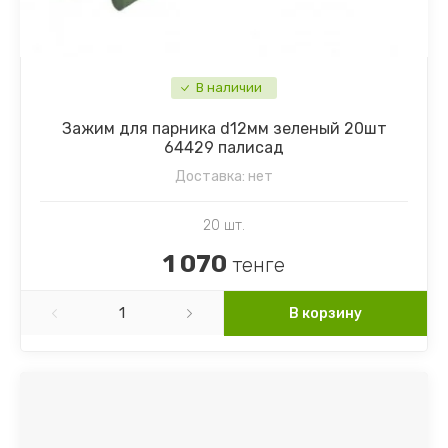
Шпинат
Настурция
Щавель
Наперстянка
В наличии
Ягоды
Незабудка
Зажим для парника d12мм зеленый 20шт
64429 палисад
Немезия
Доставка:
нет
Нивяник (Ромашка)
20 шт.
1 070
Обриета
тенге
Петуния
В корзину
Подсолнечник декоративный
Портулак