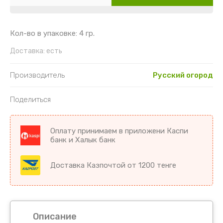
Картофель
Гайлардия
Торения
Кориандр
Гвоздика
Цикламен
Кол-во в упаковке: 4 гр.
Кукуруза
Георгин
Цветы комнатные разное
Доставка:
есть
Лук
Гипсофила
Производитель
Русский огород
Микрозелень
Годеция
Поделиться
Морковь
Дельфиниум
Оплату принимаем в приложени Каспи
банк и Халык банк
Морковь драже
Диморфотека
Доставка Казпочтой от 1200 тенге
Морковь на ленте
Дурман
Мята
Душистый горошек
Огурцы
Иберис
Описание