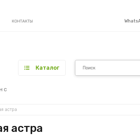
WhatsA
КОНТАКТЫ
Каталог
н с
ая астра
ая астра