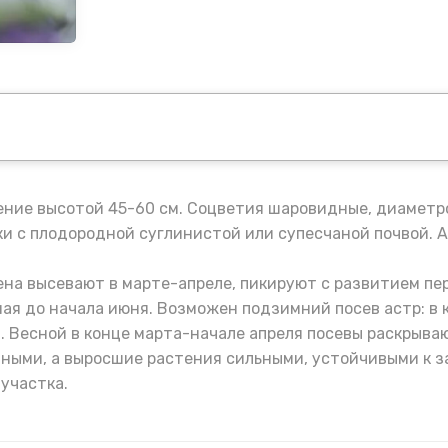
ение высотой 45-60 см. Соцветия шаровидные, диаметро
 с плодородной суглинистой или супесчаной почвой. 
а высевают в марте-апреле, пикируют с развитием перв
я до начала июня. Возможен подзимний посев астр: в ко
. Весной в конце марта-начале апреля посевы раскрыва
ными, а выросшие растения сильными, устойчивыми к з
участка.