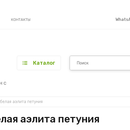
WhatsA
КОНТАКТЫ
Каталог
н с
белая аэлита петуния
лая аэлита петуния