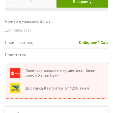
Картофель
Гайлардия
Торения
В корзину
Кориандр
Гвоздика
Цикламен
Кол-во в упаковке: 20 шт.
Кукуруза
Георгин
Цветы комнатные разное
Доставка:
есть
Лук
Гипсофила
Производитель
Сибирский Сад
Микрозелень
Годеция
Поделиться
Морковь
Дельфиниум
Оплату принимаем в приложени Каспи
Морковь драже
Диморфотека
банк и Халык банк
Морковь на ленте
Дурман
Доставка Казпочтой от 1200 тенге
Мята
Душистый горошек
Огурцы
Иберис