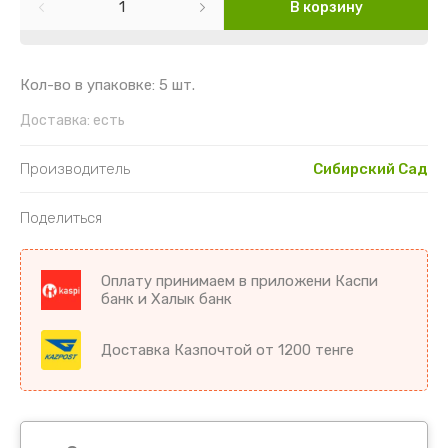
Картофель
Гайлардия
Торения
В корзину
Кориандр
Гвоздика
Цикламен
Кол-во в упаковке: 5 шт.
Кукуруза
Георгин
Цветы комнатные разное
Доставка:
есть
Лук
Гипсофила
Производитель
Сибирский Сад
Микрозелень
Годеция
Поделиться
Морковь
Дельфиниум
Оплату принимаем в приложени Каспи
Морковь драже
Диморфотека
банк и Халык банк
Морковь на ленте
Дурман
Доставка Казпочтой от 1200 тенге
Мята
Душистый горошек
Огурцы
Иберис