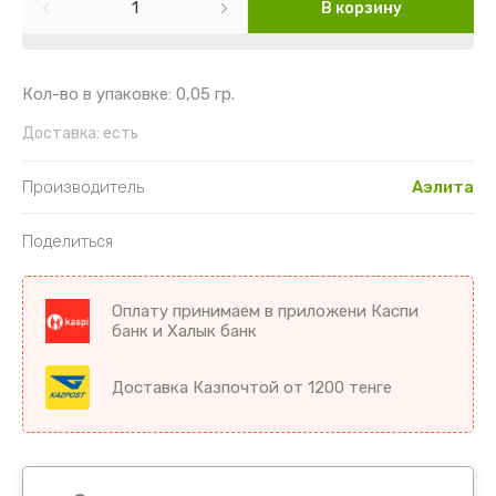
Картофель
Гайлардия
Торения
В корзину
Кориандр
Гвоздика
Цикламен
Кол-во в упаковке: 0,05 гр.
Кукуруза
Георгин
Цветы комнатные разное
Доставка:
есть
Лук
Гипсофила
Производитель
Аэлита
Микрозелень
Годеция
Поделиться
Морковь
Дельфиниум
Оплату принимаем в приложени Каспи
Морковь драже
Диморфотека
банк и Халык банк
Морковь на ленте
Дурман
Доставка Казпочтой от 1200 тенге
Мята
Душистый горошек
Огурцы
Иберис