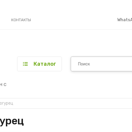
WhatsA
КОНТАКТЫ
Каталог
н с
огурец
гурец