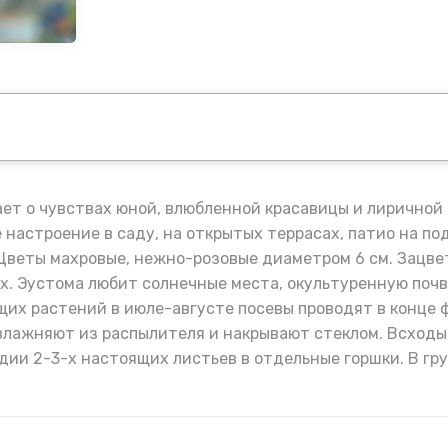
ет о чувствах юной, влюбленной красавицы и лиричной
 настроение в саду, на открытых террасах, патио на по
Цветы махровые, нежно-розовые диаметром 6 см. Зацв
х. Эустома любит солнечные места, окультуренную почв
х растений в июле-августе посевы проводят в конце ф
влажняют из распылителя и накрывают стеклом. Всходы
дии 2-3-х настоящих листьев в отдельные горшки. В гр