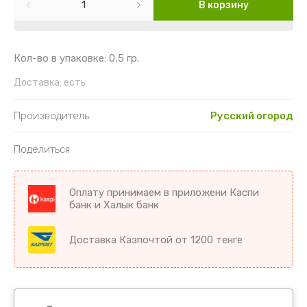
Картофель
Гайлардия
Торения
В корзину
Кориандр
Гвоздика
Цикламен
Кол-во в упаковке: 0,5 гр.
Кукуруза
Георгин
Цветы комнатные разное
Доставка:
есть
Лук
Гипсофила
Производитель
Русский огород
Микрозелень
Годеция
Поделиться
Морковь
Дельфиниум
Оплату принимаем в приложени Каспи
Морковь драже
Диморфотека
банк и Халык банк
Морковь на ленте
Дурман
Доставка Казпочтой от 1200 тенге
Мята
Душистый горошек
Огурцы
Иберис