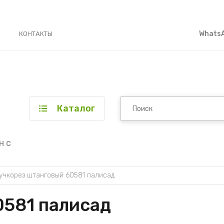
WhatsA
КОНТАКТЫ
Каталог
н с
учкорез штанговый 60581 палисад
0581 палисад