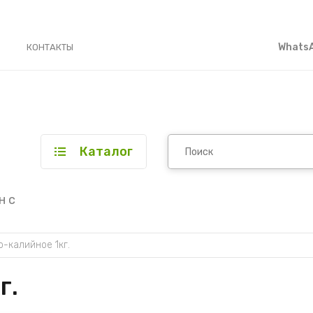
WhatsA
КОНТАКТЫ
Каталог
н с
-калийное 1кг.
г.