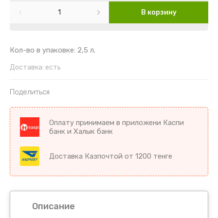
Картофель
Гайлардия
Торения
В корзину
Кориандр
Гвоздика
Цикламен
Кукуруза
Георгин
Цветы комнатные разное
Кол-во в упаковке: 2,5 л.
Доставка:
есть
Лук
Гипсофила
Поделиться
Микрозелень
Годеция
Морковь
Дельфиниум
Оплату принимаем в приложени Каспи
банк и Халык банк
Морковь драже
Диморфотека
Доставка Казпочтой от 1200 тенге
Морковь на ленте
Дурман
Мята
Душистый горошек
Описание
Огурцы
Иберис