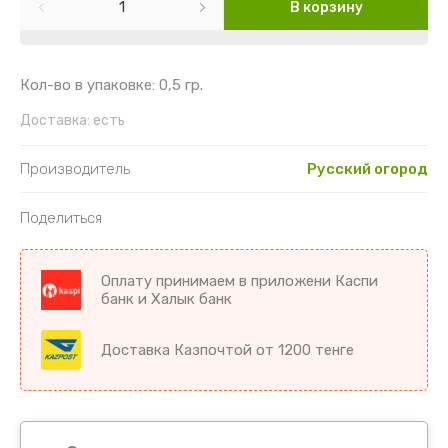
Картофель
Гайлардия
Торения
В корзину
Кориандр
Гвоздика
Цикламен
Кол-во в упаковке: 0,5 гр.
Кукуруза
Георгин
Цветы комнатные разное
Доставка:
есть
Лук
Гипсофила
Производитель
Русский огород
Микрозелень
Годеция
Поделиться
Морковь
Дельфиниум
Оплату принимаем в приложени Каспи
Морковь драже
Диморфотека
банк и Халык банк
Морковь на ленте
Дурман
Доставка Казпочтой от 1200 тенге
Мята
Душистый горошек
Огурцы
Иберис