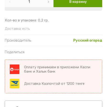
Картофель
Гайлардия
Торения
В корзину
Кориандр
Гвоздика
Цикламен
Кол-во в упаковке: 0,2 гр.
Кукуруза
Георгин
Цветы комнатные разное
Доставка:
есть
Лук
Гипсофила
Производитель
Русский огород
Микрозелень
Годеция
Поделиться
Морковь
Дельфиниум
Оплату принимаем в приложени Каспи
Морковь драже
Диморфотека
банк и Халык банк
Морковь на ленте
Дурман
Доставка Казпочтой от 1200 тенге
Мята
Душистый горошек
Огурцы
Иберис