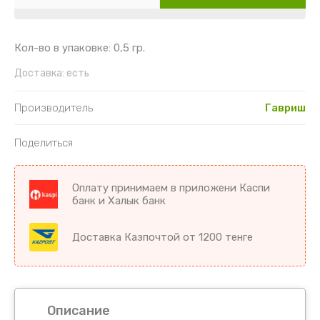
Картофель
Гайлардия
Торения
Кориандр
Гвоздика
Цикламен
Кол-во в упаковке: 0,5 гр.
Кукуруза
Георгин
Цветы комнатные разное
Доставка:
есть
Лук
Гипсофила
Производитель
Гавриш
Микрозелень
Годеция
Поделиться
Морковь
Дельфиниум
Оплату принимаем в приложени Каспи
банк и Халык банк
Морковь драже
Диморфотека
Доставка Казпочтой от 1200 тенге
Морковь на ленте
Дурман
Мята
Душистый горошек
Огурцы
Иберис
Описание