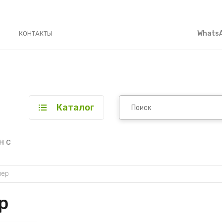
WhatsA
КОНТАКТЫ
Каталог
н с
мер
р