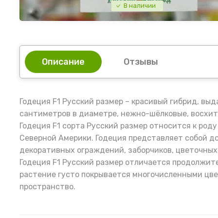
В наличии
Описание
Отзывы
Годеция F1 Русский размер – красивый гибрид, вы
сантиметров в диаметре, нежно-шёлковые, восхит
Годеция F1 сорта Русский размер относится к ро
Северной Америки. Годеция представляет собой до
декоративных ограждений, заборчиков, цветочных
Годеция F1 Русский размер отличается продолжит
растение густо покрывается многочисленными цвет
пространство.