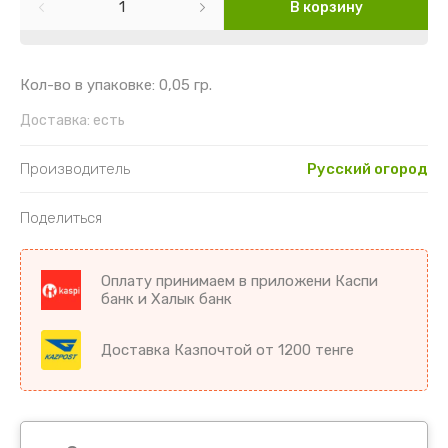
Картофель
Гайлардия
Торения
В корзину
Кориандр
Гвоздика
Цикламен
Кол-во в упаковке: 0,05 гр.
Кукуруза
Георгин
Цветы комнатные разное
Доставка:
есть
Лук
Гипсофила
Производитель
Русский огород
Микрозелень
Годеция
Поделиться
Морковь
Дельфиниум
Оплату принимаем в приложени Каспи
Морковь драже
Диморфотека
банк и Халык банк
Морковь на ленте
Дурман
Доставка Казпочтой от 1200 тенге
Мята
Душистый горошек
Огурцы
Иберис