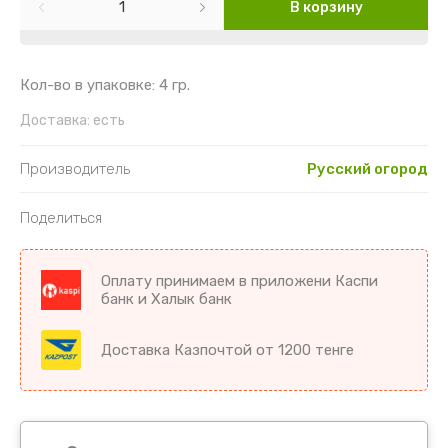
Картофель
Гайлардия
Торения
В корзину
Кориандр
Гвоздика
Цикламен
Кол-во в упаковке: 4 гр.
Кукуруза
Георгин
Цветы комнатные разное
Доставка:
есть
Лук
Гипсофила
Производитель
Русский огород
Микрозелень
Годеция
Поделиться
Морковь
Дельфиниум
Оплату принимаем в приложени Каспи
Морковь драже
Диморфотека
банк и Халык банк
Морковь на ленте
Дурман
Доставка Казпочтой от 1200 тенге
Мята
Душистый горошек
Огурцы
Иберис