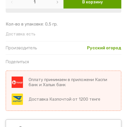
Картофель
Гайлардия
Торения
В корзину
Кориандр
Гвоздика
Цикламен
Кол-во в упаковке: 0,5 гр.
Кукуруза
Георгин
Цветы комнатные разное
Доставка:
есть
Лук
Гипсофила
Производитель
Русский огород
Микрозелень
Годеция
Поделиться
Морковь
Дельфиниум
Оплату принимаем в приложени Каспи
Морковь драже
Диморфотека
банк и Халык банк
Морковь на ленте
Дурман
Доставка Казпочтой от 1200 тенге
Мята
Душистый горошек
Огурцы
Иберис