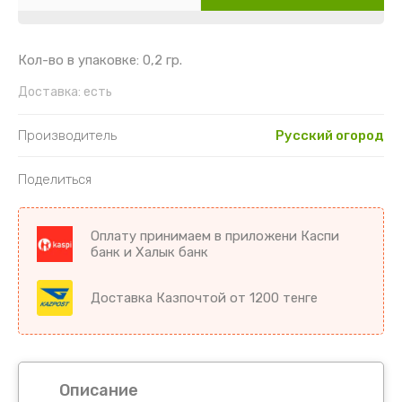
Картофель
Гайлардия
Торения
Кориандр
Гвоздика
Цикламен
Кол-во в упаковке: 0,2 гр.
Кукуруза
Георгин
Цветы комнатные разное
Доставка:
есть
Лук
Гипсофила
Производитель
Русский огород
Микрозелень
Годеция
Поделиться
Морковь
Дельфиниум
Оплату принимаем в приложени Каспи
банк и Халык банк
Морковь драже
Диморфотека
Доставка Казпочтой от 1200 тенге
Морковь на ленте
Дурман
Мята
Душистый горошек
Огурцы
Иберис
Описание