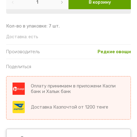
Картофель
Гайлардия
Торения
В корзину
Кориандр
Гвоздика
Цикламен
Кол-во в упаковке: 7 шт.
Кукуруза
Георгин
Цветы комнатные разное
Доставка:
есть
Лук
Гипсофила
Производитель
Редкие овощи
Микрозелень
Годеция
Поделиться
Морковь
Дельфиниум
Оплату принимаем в приложени Каспи
Морковь драже
Диморфотека
банк и Халык банк
Морковь на ленте
Дурман
Доставка Казпочтой от 1200 тенге
Мята
Душистый горошек
Огурцы
Иберис