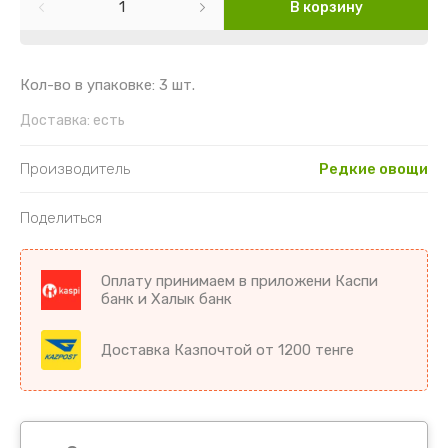
Картофель
Гайлардия
Торения
В корзину
Кориандр
Гвоздика
Цикламен
Кол-во в упаковке: 3 шт.
Кукуруза
Георгин
Цветы комнатные разное
Доставка:
есть
Лук
Гипсофила
Производитель
Редкие овощи
Микрозелень
Годеция
Поделиться
Морковь
Дельфиниум
Оплату принимаем в приложени Каспи
Морковь драже
Диморфотека
банк и Халык банк
Морковь на ленте
Дурман
Доставка Казпочтой от 1200 тенге
Мята
Душистый горошек
Огурцы
Иберис