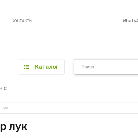
WhatsA
КОНТАКТЫ
Каталог
н с
 лук
р лук