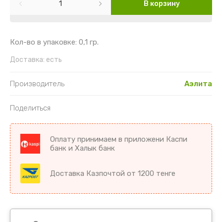
Картофель
Гайлардия
Торения
В корзину
Кориандр
Гвоздика
Цикламен
Кол-во в упаковке: 0,1 гр.
Кукуруза
Георгин
Цветы комнатные разное
Доставка:
есть
Лук
Гипсофила
Производитель
Аэлита
Микрозелень
Годеция
Поделиться
Морковь
Дельфиниум
Оплату принимаем в приложени Каспи
Морковь драже
Диморфотека
банк и Халык банк
Морковь на ленте
Дурман
Доставка Казпочтой от 1200 тенге
Мята
Душистый горошек
Огурцы
Иберис