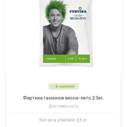
Патиссон
Ипомея
Перец
Календула
Перец острый
Капуста декоративная
Петрушка
Клеома
Редис
Колокольчик
Редька
Космея
В наличии
Репа
Кустарники
Фертика газонное весна-лето 2.5кг.
Разное семена
Лаватера
Доставка:
есть
Рукола
Левкой
Кол-во в упаковке: 2,5 кг.