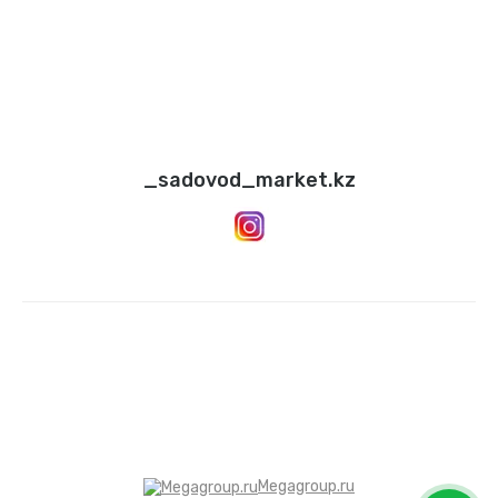
_sadovod_market.kz
Megagroup.ru