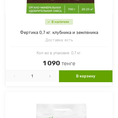
Картофель
Гайлардия
Торения
Кориандр
Гвоздика
Цикламен
В наличии
Кукуруза
Георгин
Цветы комнатные разное
Фертика 0,7 кг. клубника и земляника
Лук
Гипсофила
Доставка:
есть
Микрозелень
Годеция
Кол-во в упаковке: 0,7 кг.
1 090
тенге
Морковь
Дельфиниум
Морковь драже
Диморфотека
В корзину
Морковь на ленте
Дурман
Мята
Душистый горошек
Огурцы
Иберис