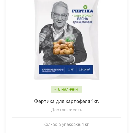
Примула
Рудбекия
Сальвия
Статица
Табак душистый
Тысячелистник
Флокс
В наличии
Хвойные
Фертика для картофеля 1кг.
Доставка:
есть
Хризантема
Кол-во в упаковке: 1 кг.
Целозия