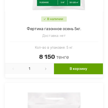
Шпинат
Настурция
Щавель
Наперстянка
В наличии
Фертика газонное осень 5кг.
Ягоды
Незабудка
Доставка:
нет
Немезия
Кол-во в упаковке: 5 кг.
Нивяник (Ромашка)
8 150
тенге
Обриета
В корзину
Петуния
Подсолнечник декоративный
Портулак